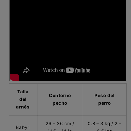
Talla
Contorno
Peso del
del
pecho
perro
arnés
29 – 36 cm /
0.8 – 3 kg / 2 –
Baby1