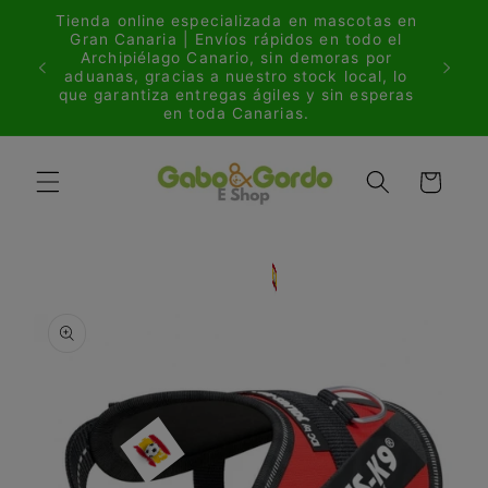
Ir
Tienda online especializada en mascotas en
directamente
ria a
Gran Canaria | Envíos rápidos en todo el
al contenido
/cat
Archipiélago Canario, sin demoras por
rs over
aduanas, gracias a nuestro stock local, lo
que garantiza entregas ágiles y sin esperas
en toda Canarias.
Carrito
Ir
directamente
a la
información
del producto