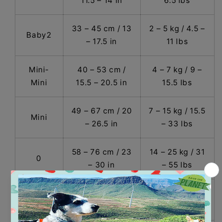
11.5 – 14 in
6.5 lbs
33 – 45 cm / 13
2 – 5 kg / 4.5 –
Baby2
– 17.5 in
11 lbs
Mini-
40 – 53 cm /
4 – 7 kg / 9 –
Mini
15.5 – 20.5 in
15.5 lbs
49 – 67 cm / 20
7 – 15 kg / 15.5
Mini
– 26.5 in
– 33 lbs
58 – 76 cm / 23
14 – 25 kg / 31
0
– 30 in
– 55 lbs
63 – 85 cm / 26
23 – 30 kg /
1
– 33.5 in
50.5 – 66 lbs