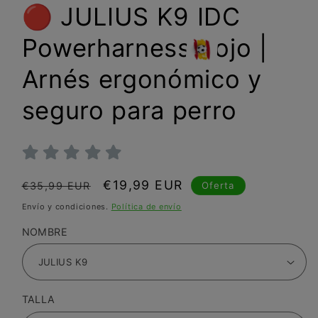
🔴 JULIUS K9 IDC
Powerharness Rojo |
Arnés ergonómico y
seguro para perro
Precio
Precio
€19,99 EUR
Oferta
€35,99 EUR
habitual
de
Envío y condiciones.
Política de envío
oferta
NOMBRE
TALLA