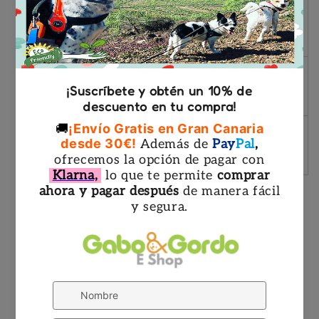
71 – 96 cm / 28
28 – 40 kg /
2
– 37.5 in
61.5 – 88 lbs
82 – 115 cm /
40 – 70 kg / 88
3
32.5 – 46.5 in
– 154 lbs
96 – 138 cm /
70 – 90 kg /
4
38 – 54.5 in
154 – 198 lbs