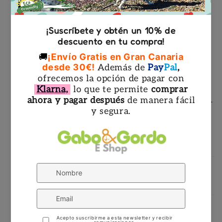
Apto para muchos premios y De múltiples
cámaras de las que salen premios o pienso.
El Jack está hecho de un material
prácticamente indestructible.
Más fuerte que goma y ideal para una fuerte
masticación. Libre de latex, vinilo y phthalatos.
Cuerda duradera de lana
Para tirar, sacudir y lanzar
🚚¿Cuáles son los costes de envío y
los plazos de entrega?
🐾🤔❓Preguntas Frecuentes