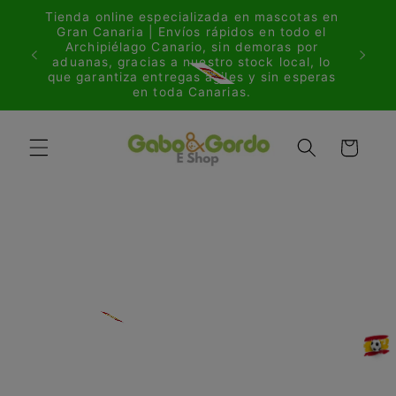
Ir
Tienda online especializada en mascotas en
directamente
ria a
Gran Canaria | Envíos rápidos en todo el
al contenido
/cat
Archipiélago Canario, sin demoras por
rs over
aduanas, gracias a nuestro stock local, lo
que garantiza entregas ágiles y sin esperas
en toda Canarias.
Carrito
Ir
directamente
a la
información
del producto